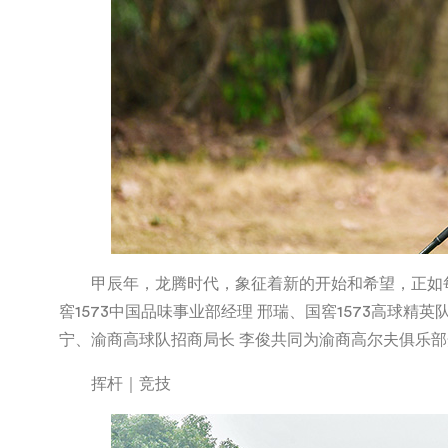
甲辰年，龙腾时代，象征着新的开始和希望，正如
窖1573中国品味事业部经理 邢瑞、国窖1573高球精
宁、渝商高球队招商局长 李俊共同为渝商高尔夫俱乐部
挥杆｜竞技